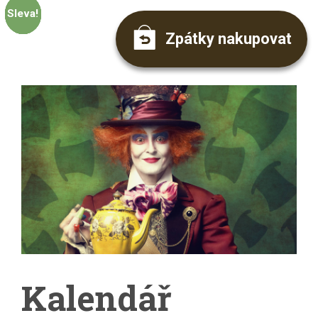
Sleva!
Sleva!
Sleva!
Sleva!
Sleva!
Zpátky nakupovat
Kalendář