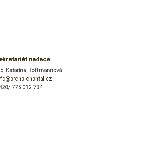
ekretariát nadace
ng. Katarína Hoffmannová
nfo@archa-chantal.cz
420/ 775 312 704