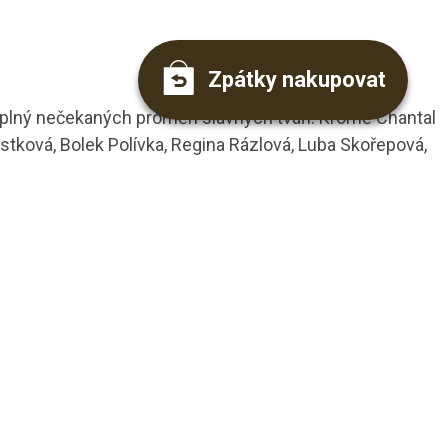
Zpátky nakupovat
lný nečekaných proměn slavných tváří. Kromě Chantal
stková, Bolek Polívka, Regina Rázlová, Luba Skořepová,