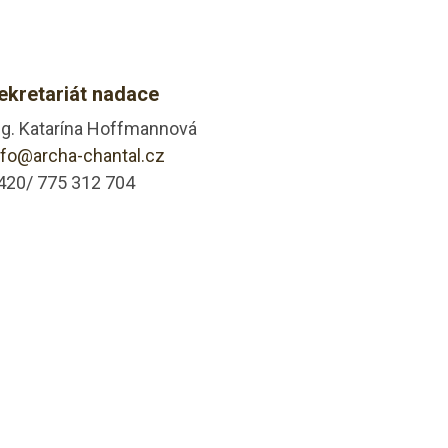
ekretariát nadace
ng. Katarína Hoffmannová
nfo@archa-chantal.cz
420/ 775 312 704