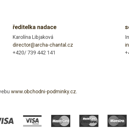
ředitelka nadace
s
Karolína Libjaková
I
director@archa-chantal.cz
i
+420/ 739 442 141
+
 webu
www.obchodni-podminky.cz
.